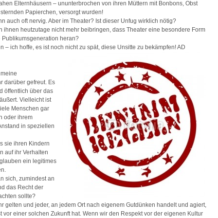
nahen Elternhäusern – ununterbrochen von ihren Müttern mit Bonbons, Obst
isternden Papierchen, versorgt wurden!
n auch oft nervig. Aber im Theater? Ist dieser Unfug wirklich nötig?
 ihnen heutzutage nicht mehr beibringen, dass Theater eine besondere Form
ne Publikumsgeneration heran?
– ich hoffe, es ist noch nicht zu spät, diese Unsitte zu bekämpfen! AD
t meine
r darüber gefreut. Es
d öffentlich über das
ßert. Vielleicht ist
viele Menschen gar
n oder ihrem
Anstand in speziellen
s sie ihren Kindern
n auf ihr Verhalten
 glauben ein legitimes
en.
an sich, zumindest an
d das Recht der
achten sollte?
r gelten und jeder, an jedem Ort nach eigenem Gutdünken handelt und agiert,
 vor einer solchen Zukunft hat. Wenn wir den Respekt vor der eigenen Kultur