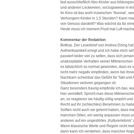
fast ausschließlich Abo-Kinder aus bildungs
und anderen Leckereien, vorzugsweise in kn
Im Kino ist das wohl inzwischen ‘Normal’, wen
Verhungern Kinder in 1,5 Stunden? Kann man
von Genuss darstellt? Was wächst da für ei
Heute muss ich meinem Frust mal Luft machen 
Kommentar der Redaktion
Bottrop. Der Leserbrief von Andrea Döing ha
Aufmerksamkeit erregt und ich habe mich seh
passiert leider viel zu selten, dass sich jeman
unakzeptable Verhalten seiner Mitmenschen äu
es tatsächlich so normal geworden, dass es 
nicht mehr negativ empfinden, wenn bei ihne
Nachbarn scheinbar das Gefühl für Takt und 
Situationen verloren gegangen ist.
Ganz besonders traurig empfinde ich das, wa
hier vermittelt. Spricht man diese Mitmensche
an, so reagieren sie häufig völlig empört und
Recht auf ihr (schlechtes) Benehmen zu hab
Sollten nicht auch sie gelernt haben, dass m
manchen Orten, ein wenig anpassen muss un
anderen auf ein ungestörtes „Kulturerlebnis“ 
Wenn klassische Werte und Regeln nicht meh
dann kann ich verstehen, dass mancher Angst