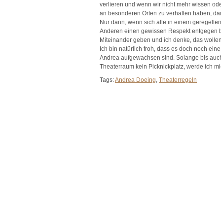
verlieren und wenn wir nicht mehr wissen od
an besonderen Orten zu verhalten haben, dan
Nur dann, wenn sich alle in einem geregelt
Anderen einen gewissen Respekt entgegen bring
Miteinander geben und ich denke, das wollen 
Ich bin natürlich froh, dass es doch noch ei
Andrea aufgewachsen sind. Solange bis auch
Theaterraum kein Picknickplatz, werde ich m
Tags:
Andrea Doeing
,
Theaterregeln