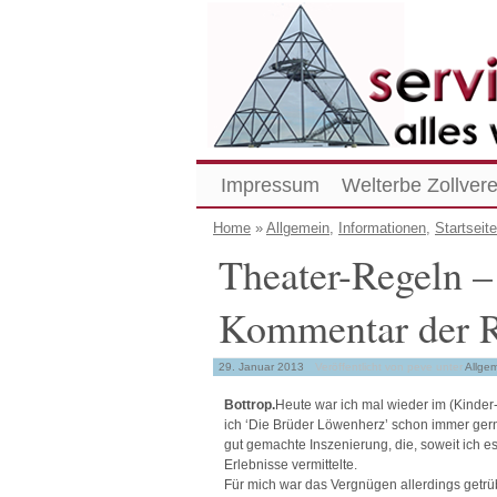
Impressum
Welterbe Zollvere
Home
»
Allgemein
,
Informationen
,
Startseite
Theater-Regeln –
Kommentar der R
29. Januar 2013
Veröffentlicht von peve
unter
Allge
Bottrop.
Heute war ich mal wieder im (Kinder
ich ‘Die Brüder Löwenherz’ schon immer gern
gut gemachte Inszenierung, die, soweit ich
Erlebnisse vermittelte.
Für mich war das Vergnügen allerdings getrüb