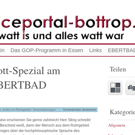
in
Das GOP-Programm in Essen
Links
EBERTBAD
t-Spezial am
Teilen
 EBERTBAD
Kategori
n
,
Kultur im Ruhrgebiet
,
Veranstaltungen
Kommentare deaktiviert
lso erscheinen Sie gerne zahlreich! Herr Sting schreibt
Allgemein
 Bescheid weiß, dann der Mensch aus dem Ruhrgebiet.
iniges über die hochphilosophische Sprache des