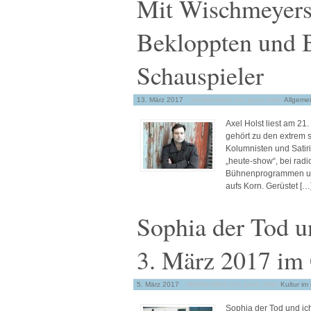
Mit Wischmeyers 
Bekloppten und 
Schauspieler
13. März 2017
Veröffentlicht von peve
unter
Allgeme
Axel Holst liest am 21
gehört zu den extrem
Kolumnisten und Satiri
„heute-show“, bei rad
Bühnenprogrammen un
aufs Korn. Gerüstet […
Sophia der Tod u
3. März 2017 im 
5. März 2017
Veröffentlicht von peve
unter
Kultur im
Sophia der Tod und ic