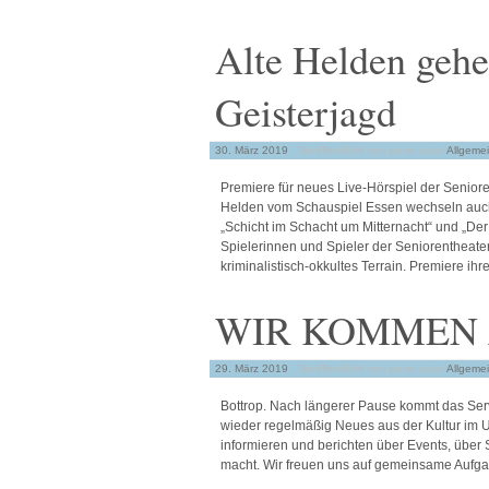
Alte Helden gehe
Geisterjagd
30. März 2019
Veröffentlicht von peve
unter
Allgeme
Premiere für neues Live-Hörspiel der Senio
Helden vom Schauspiel Essen wechseln auch i
„Schicht im Schacht um Mitternacht“ und „D
Spielerinnen und Spieler der Seniorentheate
kriminalistisch-okkultes Terrain. Premiere ih
WIR KOMMEN
29. März 2019
Veröffentlicht von peve
unter
Allgeme
Bottrop. Nach längerer Pause kommt das Serv
wieder regelmäßig Neues aus der Kultur im U
informieren und berichten über Events, über
macht. Wir freuen uns auf gemeinsame Aufgab