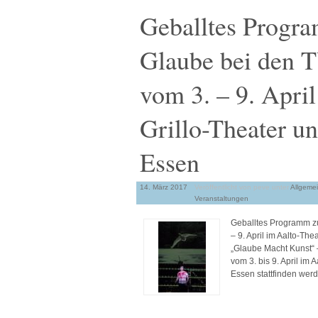
Geballtes Prog
Glaube bei den 
vom 3. – 9. April
Grillo-Theater u
Essen
14. März 2017
Veröffentlicht von peve
unter
Allgeme
Veranstaltungen
Geballtes Programm z
– 9. April im Aalto-Th
„Glaube Macht Kunst“ –
vom 3. bis 9. April im 
Essen stattfinden werd