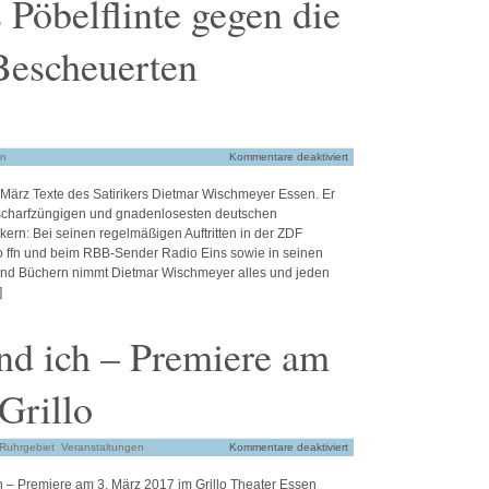
Pöbelflinte gegen die
Bescheuerten
in
Kommentare deaktiviert
. März Texte des Satirikers Dietmar Wischmeyer Essen. Er
 scharfzüngigen und gnadenlosesten deutschen
kern: Bei seinen regelmäßigen Auftritten in der ZDF
io ffn und beim RBB-Sender Radio Eins sowie in seinen
d Büchern nimmt Dietmar Wischmeyer alles und jeden
]
nd ich – Premiere am
Grillo
 Ruhrgebiet
,
Veranstaltungen
Kommentare deaktiviert
h – Premiere am 3. März 2017 im Grillo Theater Essen