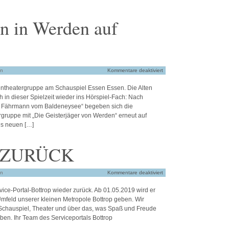
n in Werden auf
in
Kommentare deaktiviert
rentheatergruppe am Schauspiel Essen Essen. Die Alten
n dieser Spielzeit wieder ins Hörspiel-Fach: Nach
er Fährmann vom Baldeneysee“ begeben sich die
rgruppe mit „Die Geisterjäger von Werden“ erneut auf
res neuen […]
 ZURÜCK
in
Kommentare deaktiviert
ice-Portal-Bottrop wieder zurück. Ab 01.05.2019 wird er
mfeld unserer kleinen Metropole Bottrop geben. Wir
 Schauspiel, Theater und über das, was Spaß und Freude
en. Ihr Team des Serviceportals Bottrop