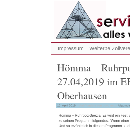
Impressum
Welterbe Zollvere
Hömma – Ruhrpot
27.04,2019 im
Oberhausen
12. April 2019
Veröffentlicht von peve
unter
Allgemei
Hömma – Ruhrpott-Spezial Es wird ein Fest, a
zu seinen Programm folgendes: “Wenn einer
Und so erzähle ich in diesem Programm so e