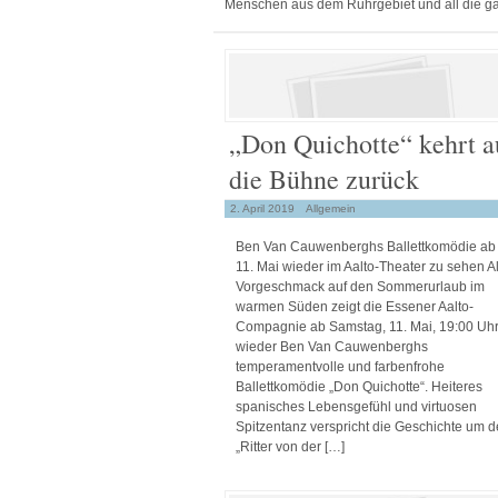
Menschen aus dem Ruhrgebiet und all die ga
„Don Quichotte“ kehrt a
die Bühne zurück
2. April 2019
Allgemein
Ben Van Cauwenberghs Ballettkomödie ab
11. Mai wieder im Aalto-Theater zu sehen A
Vorgeschmack auf den Sommerurlaub im
warmen Süden zeigt die Essener Aalto-
Compagnie ab Samstag, 11. Mai, 19:00 Uh
wieder Ben Van Cauwenberghs
temperamentvolle und farbenfrohe
Ballettkomödie „Don Quichotte“. Heiteres
spanisches Lebensgefühl und virtuosen
Spitzentanz verspricht die Geschichte um 
„Ritter von der […]