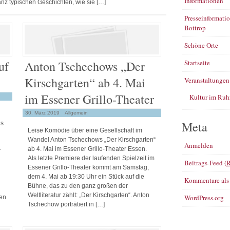
Informationen
nz typischen Geschichten, wie sie […]
Presseinformati
Bottrop
Schöne Orte
Startseite
uf
Anton Tschechows „Der
Kirschgarten“ ab 4. Mai
Veranstaltungen
im Essener Grillo-Theater
Kultur im Ruh
30. März 2019
Allgemein
Meta
ls
Leise Komödie über eine Gesellschaft im
Wandel Anton Tschechows „Der Kirschgarten“
Anmelden
ab 4. Mai im Essener Grillo-Theater Essen.
r
Als letzte Premiere der laufenden Spielzeit im
Beitrags-Feed (
Essener Grillo-Theater kommt am Samstag,
dem 4. Mai ab 19:30 Uhr ein Stück auf die
Kommentare al
Bühne, das zu den ganz großen der
Weltliteratur zählt: „Der Kirschgarten“. Anton
WordPress.org
den
Tschechow porträtiert in […]