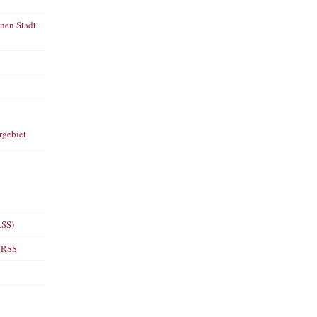
onen Stadt
rgebiet
RSS
)
s
RSS