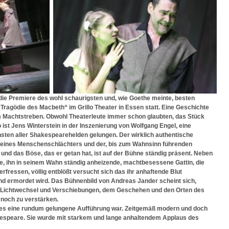
ie Premiere des wohl schaurigsten und, wie Goethe meinte, besten
ragödie des Macbeth“ im Grillo Theater in Essen statt. Eine Geschichte
 Machtstreben. Obwohl Theaterleute immer schon glaubten, das Stück
ist Jens Winterstein in der Inszenierung von Wolfgang Engel, eine
hsten aller Shakespearehelden gelungen. Der wirklich authentische
 eines Menschenschlächters und der, bis zum Wahnsinn führenden
 und das Böse, das er getan hat, ist auf der Bühne ständig präsent. Neben
eine, ihn in seinem Wahn ständig anheizende, machtbesessene Gattin, die
erfressen, völlig entblößt versucht sich das ihr anhaftende Blut
d ermordet wird. Das Bühnenbild von Andreas Jander scheint sich,
r Lichtwechsel und Verschiebungen, dem Geschehen und den Orten des
noch zu verstärken.
s eine rundum gelungene Aufführung war. Zeitgemäß modern und doch
kespeare. Sie wurde mit starkem und lange anhaltendem Applaus des