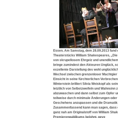
Essen. Am Samstag, dem 28.09.2013 fand d
Theaterstücks William Shakespeares, „Die T
von skrupellosem Ehrgeiz und unendlichem
bringe zumindest den Akteuren Unglück, so 
exzellente Darstellung des wohl unglücklic
Wechsel zwischen grenzenloser Machtgier
Einsicht in seine fürchterlichen Verbrechen
Winterstein brilliert Silvia Weiskopf als s
letztlich von Selbstzweifeln und Wahnsinn z
abzuwaschen und dann selbst zum Opfer un
teilweise durch minimale Änderungen ode
Geschehens anzupassen und die Dramatik 
Zusammenfassend kann man sagen, dass e
ganz nah am Originalstoff von William Sha
Premierenpublikums belohnt. peve