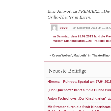
Eine Antwort zu
PREMIERE „Die T
Grillo-Theater in Essen.
peve
29. September 2013 um 11:25 
m Samstag, dem 28.09.2013 fand die Pre
William Shakespeares, „Die Tragödie des 
« Orson Welles’ „Macbeth“ im TheaterKino
Neueste Beiträge
Hömma – Ruhrpott-Spezial am 27.04,20
„Don Quichotte“ kehrt auf die Bühne zur
Anton Tschechows „Der Kirschgarten“ ab 
Mit Stromer durch die Stadt Kindertheat