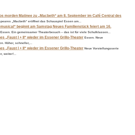
llos morden Matinee zu „Macbeth“ am 8. September im Café Central des
speares „Macbeth“ eröffnet das Schauspiel Essen am...
emusical“ beginnt am Samstag Neues Familienstück feiert am 16.
Essen. Ein gemeinsamer Theaterbesuch – das ist für viele Schulklassen...
s „Faust I + II“ wieder im Essener Grillo-Theater
Essen. Neue
n. Höher, schneller,...
s „Faust I + II“ wieder im Essener Grillo-Theater
Neue Vorstellungsserie
, weiter!...