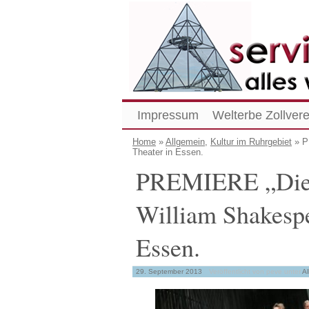
Impressum
Welterbe Zollvere
Home
»
Allgemein
,
Kultur im Ruhrgebiet
» P
Theater in Essen.
PREMIERE „Die 
William Shakespe
Essen.
29. September 2013
Veröffentlicht von peve
unter
Al