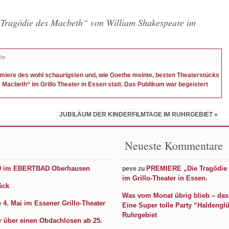
ragödie des Macbeth“ von William Shakespeare im
Uhr
miere des wohl schaurigsten und, wie Goethe meinte, besten Theaterstücks
Macbeth“ im Grillo Theater in Essen statt. Das Publikum war begeistert
JUBILÄUM DER KINDERFILMTAGE IM RUHRGEBIET »
Neueste Kommentare
19 im EBERTBAD Oberhausen
PREMIERE „Die Tragödie 
peve
zu
im Grillo-Theater in Essen.
ück
Was vom Monat übrig blieb – das
4. Mai im Essener Grillo-Theater
Eine Super tolle Party “Haldengl
Ruhrgebiet
er über einen Obdachlosen ab 25.