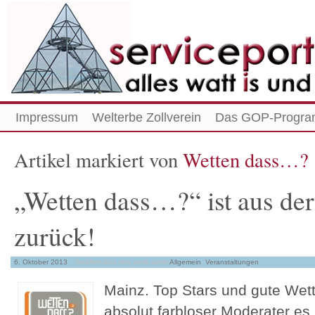
Impressum
Welterbe Zollverein
Das GOP-Progra
Artikel markiert von
Wetten dass…?
„Wetten dass…?“ ist aus d
zurück!
6. Oktober 2013
Veröffentlicht von peve
unter
Allgemein
,
Veranstaltungen
Mainz. Top Stars und gute Wett
absolut farbloser Moderater es 