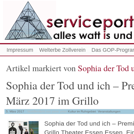
Impressum
Welterbe Zollverein
Das GOP-Progra
Artikel markiert von
Sophia der Tod 
Sophia der Tod und ich – Pr
März 2017 im Grillo
5. März 2017
Veröffentlicht von peve
unter
Kultur im Ruhrgebiet
,
Veranstaltungen
Sophia der Tod und ich – Prem
Grillo Theater Essen Essen. Ein