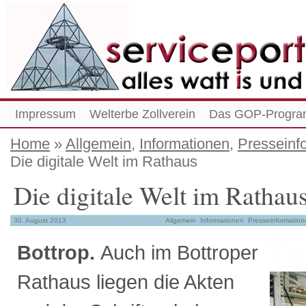
Impressum
Welterbe Zollverein
Das GOP-Progra
Home
»
Allgemein
,
Informationen
,
Presseinf
Die digitale Welt im Rathaus
Die digitale Welt im Rathau
30. August 2013
Veröffentlicht von peve
unter
Allgemein
,
Informationen
,
Presseinformation
Bottrop.
Auch im Bottroper
Rathaus liegen die Akten