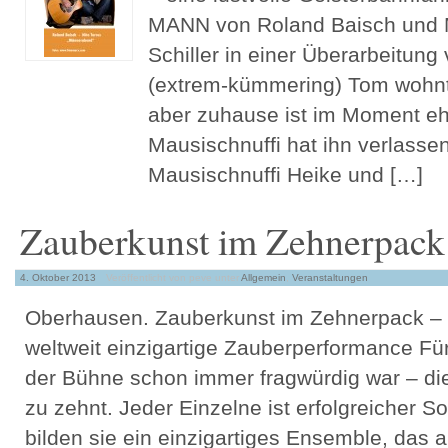
MANN von Roland Baisch und M
Schiller in einer Überarbeitun
(extrem-kümmering) Tom wohnt 
aber zuhause ist im Moment ehe
Mausischnuffi hat ihn verlassen
Mausischnuffi Heike und […]
Zauberkunst im Zehnerpack
4. Oktober 2013
Veröffentlicht von peve
unter
Allgemein
,
Veranstaltungen
Oberhausen. Zauberkunst im Zehnerpack – D
weltweit einzigartige Zauberperformance Fü
der Bühne schon immer fragwürdig war – di
zu zehnt. Jeder Einzelne ist erfolgreicher
bilden sie ein einzigartiges Ensemble, das 