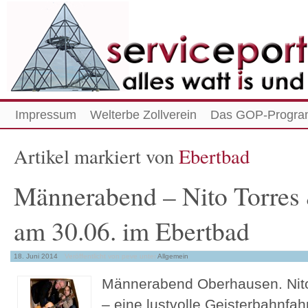
Impressum
Welterbe Zollverein
Das GOP-Progra
Artikel markiert von
Ebertbad
Männerabend – Nito Torres
am 30.06. im Ebertbad
18. Juni 2014
Veröffentlicht von peve
unter
Allgemein
Männerabend Oberhausen. Nito
– eine lustvolle Geisterbahnfa