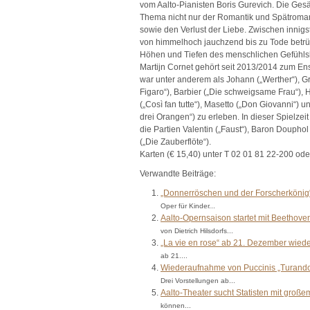
vom Aalto-Pianisten Boris Gurevich. Die Ges
Thema nicht nur der Romantik und Spätroma
sowie den Verlust der Liebe. Zwischen innigst
von himmelhoch jauchzend bis zu Tode betrüb
Höhen und Tiefen des menschlichen Gefühls
Martijn Cornet gehört seit 2013/2014 zum E
war unter anderem als Johann („Werther“), Gr
Figaro“), Barbier („Die schweigsame Frau“), 
(„Così fan tutte“), Masetto („Don Giovanni“) 
drei Orangen“) zu erleben. In dieser Spielze
die Partien Valentin („Faust“), Baron Doupho
(„Die Zauberflöte“).
Karten (€ 15,40) unter T 02 01 81 22-200 od
Verwandte Beiträge:
„Donnerröschen und der Forscherkönig“
Oper für Kinder...
Aalto-Opernsaison startet mit Beethoven
von Dietrich Hilsdorfs...
„La vie en rose“ ab 21. Dezember wiede
ab 21....
Wiederaufnahme von Puccinis „Turandot
Drei Vorstellungen ab...
Aalto-Theater sucht Statisten mit große
können...