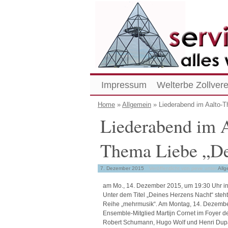
Impressum
Welterbe Zollvere
Home
»
Allgemein
» Liederabend im Aalto-T
Liederabend im A
Thema Liebe „De
7. Dezember 2015
Veröffentlicht von peve
unter
Allg
am Mo., 14. Dezember 2015, um 19:30 Uhr i
Unter dem Titel „Deines Herzens Nacht“ steht
Reihe „mehrmusik“. Am Montag, 14. Dezembe
Ensemble-Mitglied Martijn Cornet im Foyer d
Robert Schumann, Hugo Wolf und Henri Duparc