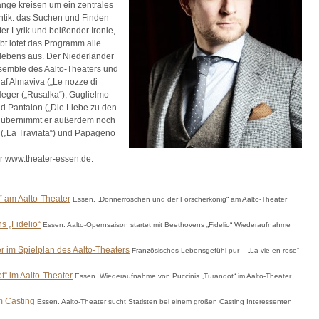
änge kreisen um ein zentrales
ntik: das Suchen und Finden
er Lyrik und beißender Ironie,
t lotet das Programm alle
lebens aus. Der Niederländer
nsemble des Aalto-Theaters und
af Almaviva („Le nozze di
Heger („Rusalka“), Guglielmo
und Pantalon („Die Liebe zu den
it übernimmt er außerdem noch
l („La Traviata“) und Papageno
er www.theater-essen.de.
 am Aalto-Theater
Essen. „Donnerröschen und der Forscherkönig“ am Aalto-Theater
s „Fidelio“
Essen. Aalto-Opernsaison startet mit Beethovens „Fidelio“ Wiederaufnahme
r im Spielplan des Aalto-Theaters
Französisches Lebensgefühl pur – „La vie en rose“
“ im Aalto-Theater
Essen. Wiederaufnahme von Puccinis „Turandot“ im Aalto-Theater
m Casting
Essen. Aalto-Theater sucht Statisten bei einem großen Casting Interessenten