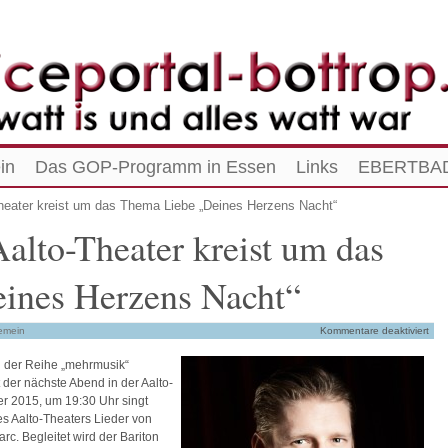
in
Das GOP-Programm in Essen
Links
EBERTBAD
heater kreist um das Thema Liebe „Deines Herzens Nacht“
alto-Theater kreist um das
ines Herzens Nacht“
emein
Kommentare deaktiviert
n der Reihe „mehrmusik“
 der nächste Abend in der Aalto-
r 2015, um 19:30 Uhr singt
es Aalto-Theaters Lieder von
. Begleitet wird der Bariton