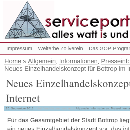
Impressum
Welterbe Zollverein
Das GOP-Progra
Home
»
Allgemein
,
Informationen
,
Presseinf
Neues Einzelhandelskonzept für Bottrop im I
Neues Einzelhandelskonzept
Internet
25. September 2012
Veröffentlicht von peve
unter
Allgemein
,
Informationen
,
Presseinforma
Für das Gesamtgebiet der Stadt Bottrop lie
ein neues Einzelhandelskonzept vor, das inte